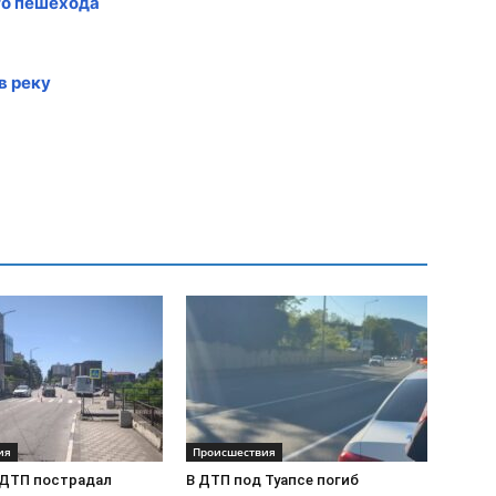
го пешехода
в реку
ия
Происшествия
в ДТП пострадал
В ДТП под Туапсе погиб