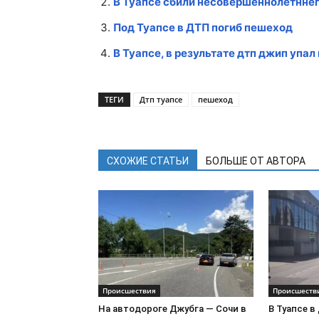
В Туапсе сбили несовершеннолетнне
Под Туапсе в ДТП погиб пешеход
В Туапсе, в результате дтп джип упал 
ТЕГИ
Дтп туапсе
пешеход
СХОЖИЕ СТАТЬИ
БОЛЬШЕ ОТ АВТОРА
Происшествия
Происшеств
На автодороге Джубга — Сочи в
В Туапсе 