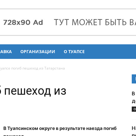
РАВКА
ОРГАНИЗАЦИИ
О ТУАПСЕ
Туапсе погиб пешеход из Татарстана
б пешеход из
В
д
О
Н
В Туапсинском округе в результате наезда погиб
п