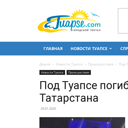
Городской
портал
Туапсе
и
Туапсинского
района
ГЛАВНАЯ
НОВОСТИ ТУАПСЕ
СП
Домой
Новости Туапсе
Происшествия
Под 
Новости Туапсе
Происшествия
Под Туапсе поги
Татарстана
29.01.2025