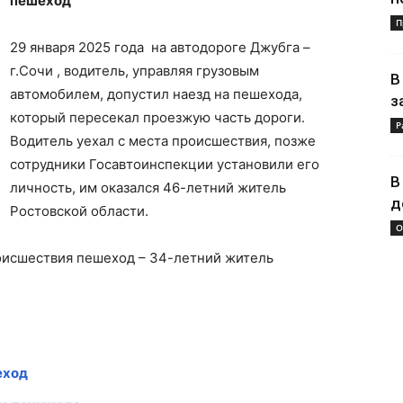
пешеход
П
29 января 2025 года на автодороге Джубга –
г.Сочи , водитель, управляя грузовым
В
автомобилем, допустил наезд на пешехода,
з
который пересекал проезжую часть дороги.
Р
Водитель уехал с места происшествия, позже
сотрудники Госавтоинспекции установили его
В
личность, им оказался 46-летний житель
д
Ростовской области.
О
оисшествия пешеход – 34-летний житель
еход