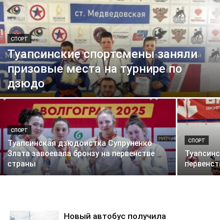
СПОРТ
Туапсинские спортсмены заняли
призовые места на турнире по
дзюдо
СПОРТ
СПОРТ
Туапсинская дзюдоистка Супруненко
Злата завоевала бронзу на первенстве
Туапсинс
страны
первенст
Новый автобус получила