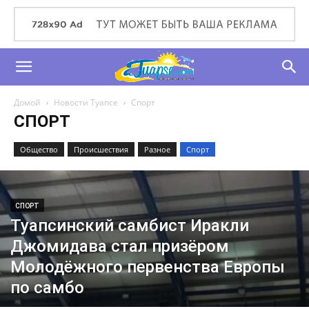
Домой
Новости Туапсе
Спорт
СПОРТ
Общество
Происшествия
Разное
Спорт
СПОРТ
Туапсинский самбист Иракли
Джомидава стал призёром
Молодёжного первенства Европы
по самбо