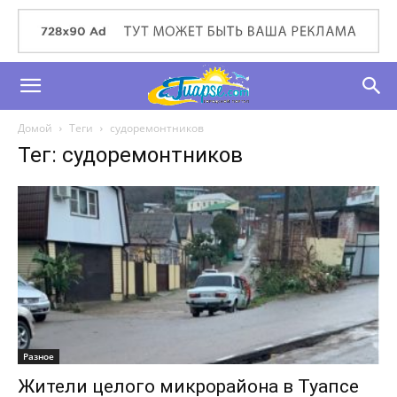
Домой
Теги
судоремонтников
Тег: судоремонтников
Разное
Жители целого микрорайона в Туапсе