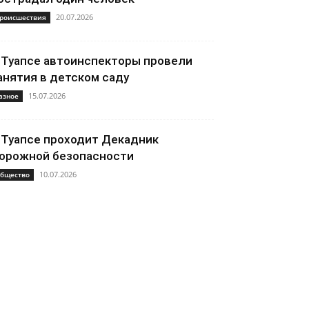
20.07.2026
роисшествия
 Туапсе автоинспекторы провели
анятия в детском саду
15.07.2026
азное
 Туапсе проходит Декадник
орожной безопасности
10.07.2026
бщество