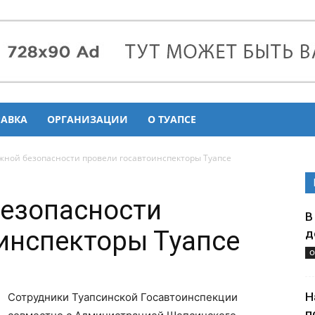
РАВКА
ОРГАНИЗАЦИИ
О ТУАПСЕ
жной безопасности провели госавтоинспекторы Туапсе
безопасности
В
инспекторы Туапсе
д
О
Н
Сотрудники Туапсинской Госавтоинспекции
п