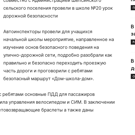
совместно с Администрацией Шепсинского
сельского поселения провели в школе №20 урок
П
дорожной безопасности
В
Автоинспекторы провели для учащихся
з
начальной школы мероприятие, направленное на
Р
изучение основ безопасного поведения на
улично-дорожной сети, подробно разобрали как
В
правильно и безопасно переходить проезжую
д
часть дороги и проговорили с ребятами
О
безопасный маршрут «Дом-школа-дом».
с ребятами основные ПДД для пассажиров
вила управления велосипедом и СИМ. В заключении
етовозвращающие браслеты а также даны