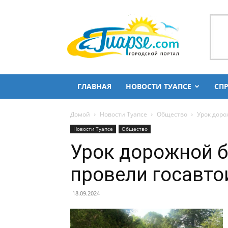
Городской
портал
Туапсе
и
Туапсинского
района
ГЛАВНАЯ
НОВОСТИ ТУАПСЕ
СП
Домой
Новости Туапсе
Общество
Урок доро
Новости Туапсе
Общество
Урок дорожной 
провели госавто
18.09.2024