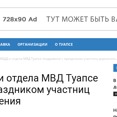
РАВКА
ОРГАНИЗАЦИИ
О ТУАПСЕ
ГИБДД и отдела МВД Туапсе поздравили с праздником участниц дорожного..
и отдела МВД Туапсе
В
аздником участниц
д
О
ения
Н
п