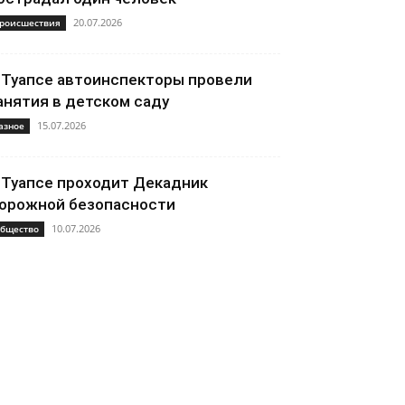
20.07.2026
роисшествия
 Туапсе автоинспекторы провели
анятия в детском саду
15.07.2026
азное
 Туапсе проходит Декадник
орожной безопасности
10.07.2026
бщество