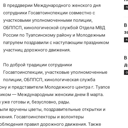
В преддверии Международного женского дня
П
сотрудники Госавтоинспекции совместно с
участковыми уполномоченными полиции,
В
ОБППСП, кинологической службой Отдела МВД
з
России по Туапсинскому району и Молодежным
Р
патрулем поздравили с наступающим праздником
участниц дорожного движения.
В
д
По доброй традиции сотрудники
Госавтоинспекции, участковые уполномоченные
О
полиции, ОБППСП, кинологическая служба
ону и представители Молодежного центра г. Туапсе
дником — Международным женским днем 8 марта.
же готовы и, безусловно, рады.
ыли вручены цветы, поздравительные открытки и
жения. Госавтоинспекторы и волонтеры
соблюдения правил дорожного движения. Также