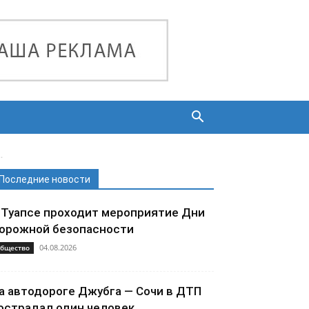
.
Последние новости
 Туапсе проходит мероприятие Дни
орожной безопасности
04.08.2026
бщество
а автодороге Джубга — Сочи в ДТП
острадал один человек