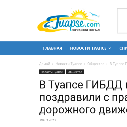
Городской
портал
Туапсе
и
Туапсинского
района
ГЛАВНАЯ
НОВОСТИ ТУАПСЕ
СП
Домой
Новости Туапсе
Общество
В Туапсе 
Новости Туапсе
Общество
В Туапсе ГИБДД 
поздравили с пр
дорожного движ
08.03.2023