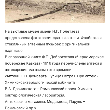
На выставке музея имени Н.Г. Полетаева
представлена фотография здания аптеки Фонберга и
стеклянный аптечный пузырек с оригинальной
надписью.
В справочной книге Ф.П. Доброхотова «Черноморское
побережье Кавказа» 1916 года перечислены аптеки и
аптекарские магазины того времени:
«Аптеки. Г.Н. Фонберга – улица Петра I. При аптекъ
Химико-бактерiологический кабинетъ.
В.А. Драчинского – Романовский просп. Химико-
бактерiологическая лабораторiя.
Аптекарскiе магазины. Медвъдева, Паруль –
Романовскiй пр.»