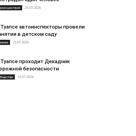
20.07.2026
роисшествия
 Туапсе автоинспекторы провели
анятия в детском саду
15.07.2026
азное
 Туапсе проходит Декадник
орожной безопасности
10.07.2026
бщество