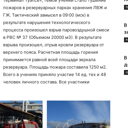
терминал Туапсе», темой учений стало тушение
пожаров в резервуарных парках хранения ЛВЖ и
П
ГЖ. Тактический замысел в 09:00 (мск) в
результате нарушения технологического
В
процесса произошел взрыв паровоздушной смеси
з
в РВС № 37 (Объемом 20000 м3). В результате
Р
взрыва произошел, отрыв кровли резервуара от
верхнего пояса. Расчетная площадь горения
В
принимается равной всей площади зеркала
д
резервуара. Площадь пожара составила 1250 м2.
О
Всего в учениях приняло участие 14 ед. тех и 48
человек личного состава. Все участники