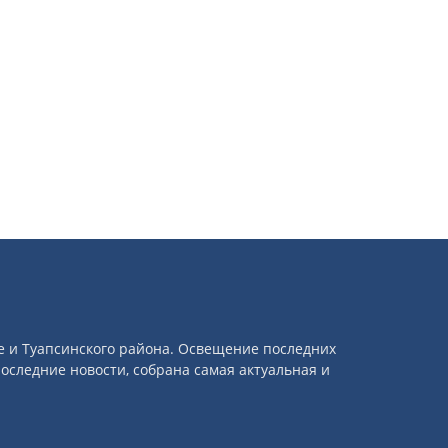
се и Туапсинского района. Освещение последних
оследние новости, собрана самая актуальная и