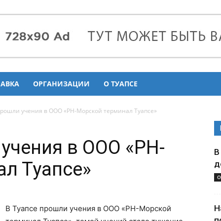
РАВКА
ОРГАНИЗАЦИИ
О ТУАПСЕ
прошли учения в ООО «РН-Морской терминал Туапсе»
 учения в ООО «РН-
В
л Туапсе»
д
О
Н
В Туапсе прошли учения в ООО «РН-Морской
п