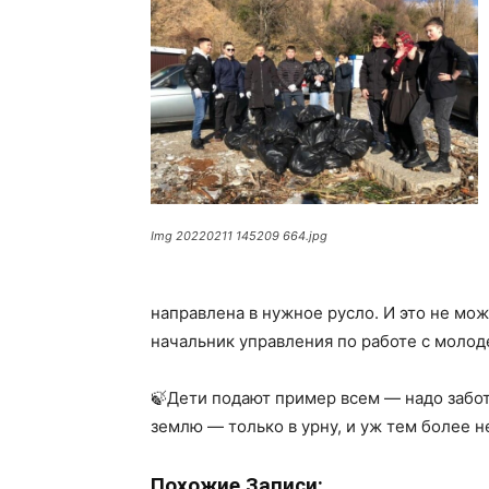
Img 20220211 145209 664.jpg
направлена в нужное русло. И это не мо
начальник управления по работе с моло
🍃Дети подают пример всем — надо забот
землю — только в урну, и уж тем более н
Похожие Записи: