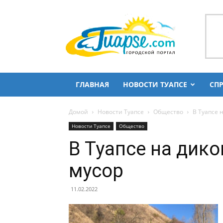
Городской
портал
Туапсе
и
Туапсинского
района
ГЛАВНАЯ
НОВОСТИ ТУАПСЕ
СП
Домой
Новости Туапсе
Общество
В Туапсе 
Новости Туапсе
Общество
В Туапсе на дик
мусор
11.02.2022