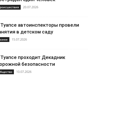
20.07.2026
роисшествия
 Туапсе автоинспекторы провели
анятия в детском саду
15.07.2026
азное
 Туапсе проходит Декадник
орожной безопасности
10.07.2026
бщество