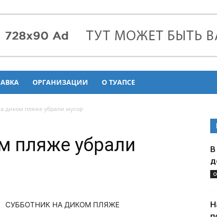
РАВКА
ОРГАНИЗАЦИИ
О ТУАПСЕ
на диком пляже убрали мусор
ом пляже убрали
В
д
О
Н
СУББОТНИК НА ДИКОМ ПЛЯЖЕ
п