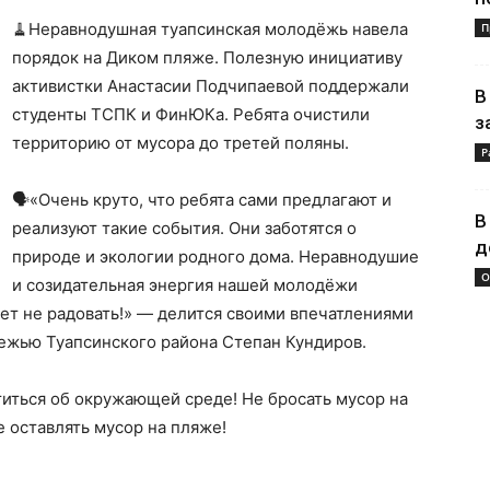
🧹Неравнодушная туапсинская молодёжь навела
П
порядок на Диком пляже. Полезную инициативу
активистки Анастасии Подчипаевой поддержали
В
студенты ТСПК и ФинЮКа. Ребята очистили
з
территорию от мусора до третей поляны.
Р
🗣«Очень круто, что ребята сами предлагают и
В
реализуют такие события. Они заботятся о
д
природе и экологии родного дома. Неравнодушие
О
и созидательная энергия нашей молодёжи
жет не радовать!» — делится своими впечатлениями
дежью Туапсинского района Степан Кундиров.
иться об окружающей среде! Не бросать мусор на
е оставлять мусор на пляже!